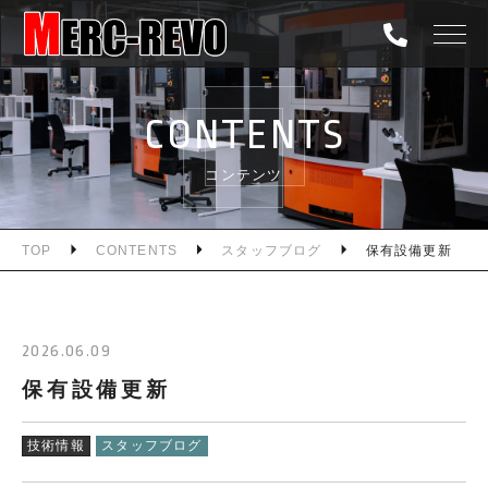
TOP
CONTENTS
ABOUT
コンテンツ
SERVICE
NEWS
TOP
CONTENTS
スタッフブログ
保有設備更新
CONTENTS
2026.06.09
INFORMATION
保有設備更新
RECRUIT
技術情報
スタッフブログ